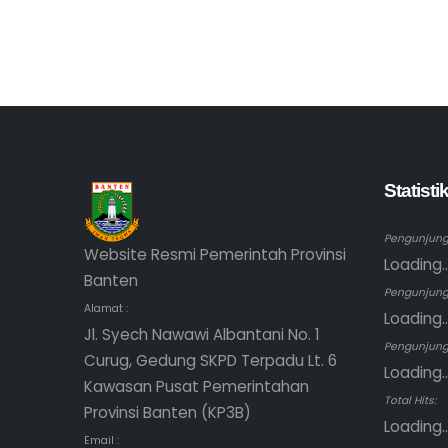
Statist
Pengunjung 
Website Resmi Pemerintah Provinsi
Loading..
Banten
Pengunjung
Alamat :
Loading..
Jl. Syech Nawawi Albantani No. 1
Pengunjung 
Curug, Gedung SKPD Terpadu Lt. 6
Loading..
Kawasan Pusat Pemerintahan
Total Hits:
Provinsi Banten (KP3B)
Loading..
Email :