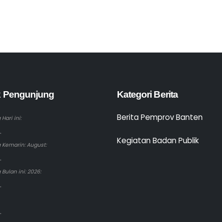
ik Pengunjung
Kategori Berita
Berita Pemprov Banten
Hari ini:
.
Kegiatan Badan Publik
 Kemarin: August:
.
Bulan ini: 2026:
.
.