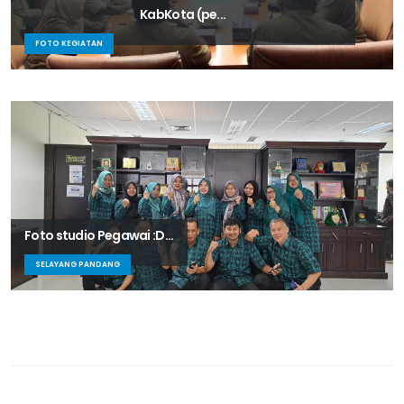
KabKota (pe...
FOTO KEGIATAN
Foto studio Pegawai :D...
SELAYANG PANDANG