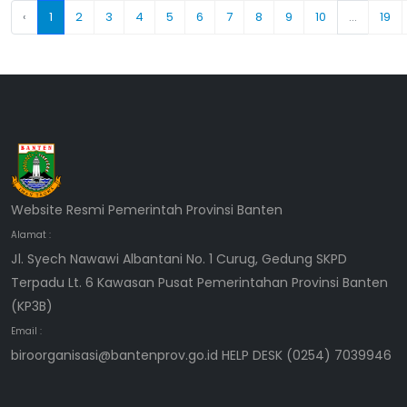
‹
1
2
3
4
5
6
7
8
9
10
...
19
Website Resmi Pemerintah Provinsi Banten
Alamat :
Jl. Syech Nawawi Albantani No. 1 Curug, Gedung SKPD
Terpadu Lt. 6 Kawasan Pusat Pemerintahan Provinsi Banten
(KP3B)
Email :
biroorganisasi@bantenprov.go.id HELP DESK (0254) 7039946