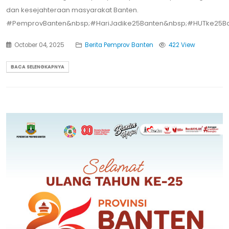
dan kesejahteraan masyarakat Banten.
#PemprovBanten&nbsp;#HariJadike25Banten&nbsp;#HUTke25Ba
October 04, 2025
Berita Pemprov Banten
422 View
BACA SELENGKAPNYA