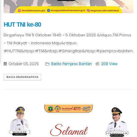
HUT TNI ke-80
Dirgahayu TNI 5 Oktober 1945 - 5 Oktober 2025 &ldquo;TNI Prima
- TNI Rakyat - Indonesia Maju&rdquo;
#HUTTNI&nbsp;#TNI&nbsp;#Sinergitas&nbsp;#pemprovbanten.
October 05, 2025
Berita Pemprov Banten
208 View
BACA SELENGKAPNYA