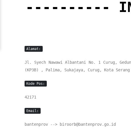
---------- I
Alamat:
Jl. Syech Nawawi Albantani No. 1 Curug, Gedu
(KP3B) , Palima, Sukajaya, Curug, Kota Serang
Kode Pos:
42171
Email:
bantenprov --> biroorb@bantenprov.go.id