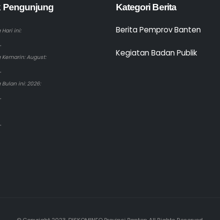
ik Pengunjung
Kategori Berita
Berita Pemprov Banten
Hari ini:
.
Kegiatan Badan Publik
 Kemarin: August:
.
Bulan ini: 2026:
.
.