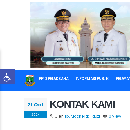
PPID PELAKSANA
INFORMASI PUBLIK
PELAYA
KONTAK KAMI
21 Oct
2024
Oleh
Tb. Moch Rizki Fauzi
0 View