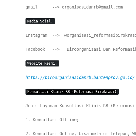
gmail
.com
--> organisasidanrb@gmail.com
Media Soial:
Instagram --> @organisasi_reformasibirokras
Facebook --> Biroorganisasi Dan Reformasib
Website Resmi:
https://biroorganisasidanrb.bantenprov.go.id/
Konsultasi Klinik RB (Reformasi Birokrasi)
Jenis Layanan Konsultasi Klinik RB (Reformasi
1. Konsultasi Offline;
2. Konsultasi Online, bisa melalui Telepon, W