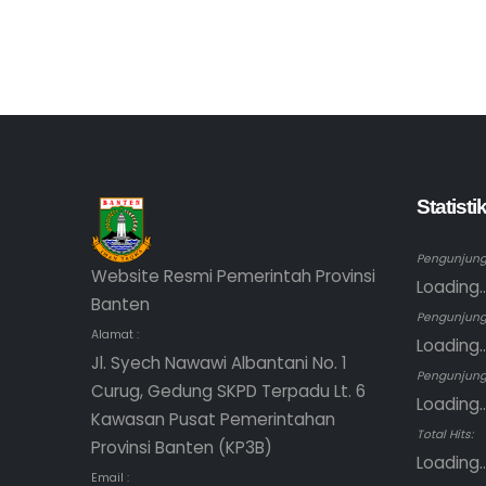
Statist
Pengunjung 
Website Resmi Pemerintah Provinsi
Loading..
Banten
Pengunjung
Alamat :
Loading..
Jl. Syech Nawawi Albantani No. 1
Pengunjung 
Curug, Gedung SKPD Terpadu Lt. 6
Loading..
Kawasan Pusat Pemerintahan
Total Hits:
Provinsi Banten (KP3B)
Loading..
Email :