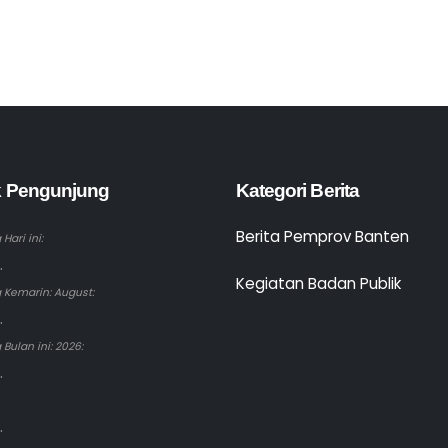
ik Pengunjung
Kategori Berita
Berita Pemprov Banten
Hari ini:
.
Kegiatan Badan Publik
 Kemarin: August:
.
Bulan ini: 2026:
.
.